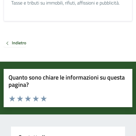
Tasse e tributi su immobili, rifiuti, affissioni e pubblicità.
Indietro
Quanto sono chiare le informazioni su questa
pagina?
Valuta da 1 a 5 stelle la pagina
Valuta 1 stelle su 5
Valuta 2 stelle su 5
Valuta 3 stelle su 5
Valuta 4 stelle su 5
Valuta 5 stelle su 5