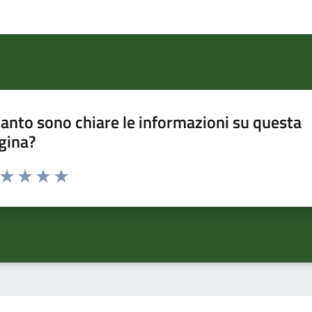
anto sono chiare le informazioni su questa
gina?
a da 1 a 5 stelle la pagina
ta 1 stelle su 5
Valuta 2 stelle su 5
Valuta 3 stelle su 5
Valuta 4 stelle su 5
Valuta 5 stelle su 5